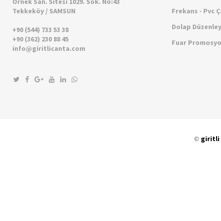
Örnek San. Sitesi 1029. Sok. No:43
Tekkeköy / SAMSUN
Frekans - Pvc 
Dolap Düzenley
+90 (544) 733 53 38
+90 (362) 230 88 45
Fuar Promosyo
info@giritlicanta.com
©
giritli