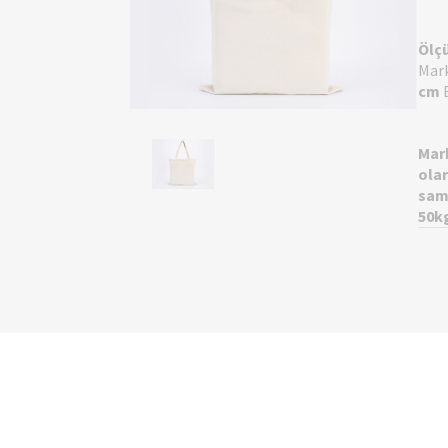
Ölçü
Mark
cm
Mar
olar
sam
50kg