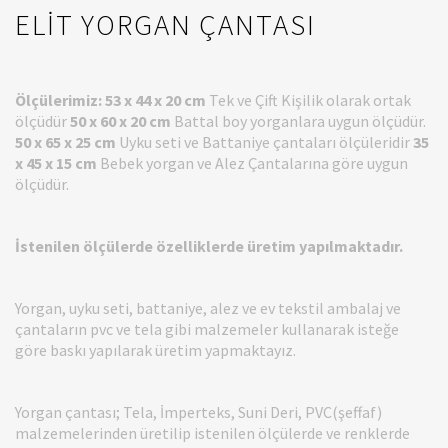
ELİT YORGAN ÇANTASI
Ölçülerimiz:
53 x 44 x 20 cm
Tek ve Çift Kişilik olarak ortak
ölçüdür
50 x 60 x 20 cm
Battal boy yorganlara uygun ölçüdür.
50 x 65 x 25 cm
Uyku seti ve Battaniye çantaları ölçüleridir
35
x 45 x 15 cm
Bebek yorgan ve Alez Çantalarına göre uygun
ölçüdür.
İstenilen ölçülerde özelliklerde üretim yapılmaktadır.
Yorgan, uyku seti, battaniye, alez ve ev tekstil ambalaj ve
çantaların pvc ve tela gibi malzemeler kullanarak isteğe
göre baskı yapılarak üretim yapmaktayız.
Yorgan çantası; Tela, İmperteks, Suni Deri, PVC(şeffaf)
malzemelerinden üretilip istenilen ölçülerde ve renklerde