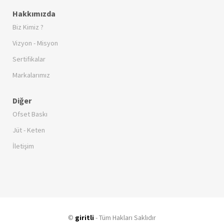
Hakkımızda
Biz Kimiz ?
Vizyon - Misyon
Sertifikalar
Markalarımız
Diğer
Ofset Baskı
Jüt - Keten
İletişim
©
giritli
- Tüm Hakları Saklıdır