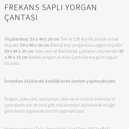
FREKANS SAPLI YORGAN
ÇANTASI
Ölçülerimiz:
53 x 44 x 20 cm
Tek ve Çift Kişilik olarak ortak
ölçüdür
50 x 60 x 20 cm
Battal boy yorganlara uygun ölçüdür.
50 x 65 x 25 cm
Uyku seti ve Battaniye çantaları ölçüleridir
35
x 45 x 15 cm
Bebek yorgan ve Alez Çantalarına göre uygun
ölçüdür.
İstenilen ölçülerde özelliklerde üretim yapılmaktadır.
Yorgan, uyku seti, battaniye, alez ve ev tekstil ambalaj ve
çantaların pvc ve tela gibi malzemeler kullanarak isteğe
göre baskı yapılarak üretim yapmaktayız.
Yorgan çantası; Tela, İmperteks, Suni Deri, PVC(şeffaf)