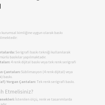
ı
n kurumsal kimliğine uygun olarak baskı
rilmektedir:
ntalarda:
Serigrafi baskı tekniği kullanılarak
ömürlü baskılar yapılmaktadır.
aları:
4 renk dijital baskı veya tek renk serigrafi
n Çantaları:
Süblimasyon (4 renk dijital) veya
k) baskı.
faf) Yorgan Çantaları:
Tek renk serigrafi baskı.
ih Etmelisiniz?
enekleri:
İstenilen ölçü, renk ve tasarımlarda
adır.