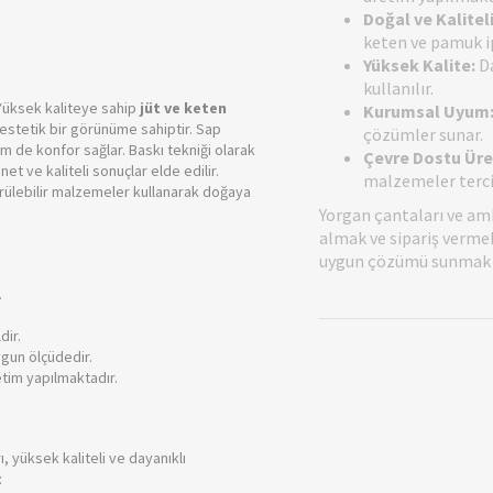
Doğal ve Kalitel
keten ve pamuk ipi
Yüksek Kalite:
Da
kullanılır.
Yüksek kaliteye sahip
jüt ve keten
Kurumsal Uyum
 estetik bir görünüme sahiptir. Sap
çözümler sunar.
 de konfor sağlar. Baskı tekniği olarak
Çevre Dostu Üre
et ve kaliteli sonuçlar elde edilir.
malzemeler terci
ürülebilir malzemeler kullanarak doğaya
Yorgan çantaları ve am
almak ve sipariş vermek 
uygun çözümü sunmak i
.
dir.
ygun ölçüdedir.
etim yapılmaktadır.
ı, yüksek kaliteli ve dayanıklı
: