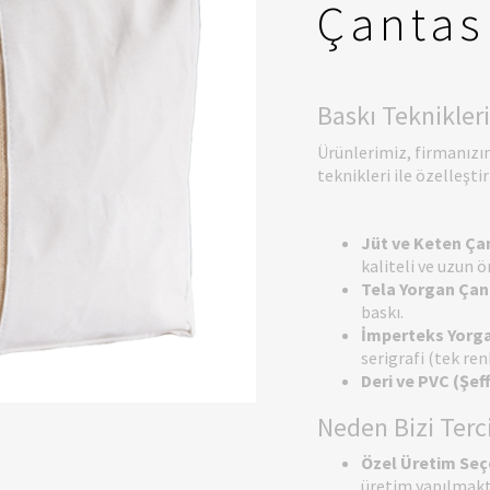
Çantas
Baskı Teknikleri
Ürünlerimiz, firmanızı
teknikleri ile özelleşti
Jüt ve Keten Ça
kaliteli ve uzun 
Tela Yorgan Çant
baskı.
İmperteks Yorga
serigrafi (tek ren
Deri ve PVC (Şef
Neden Bizi Terc
Özel Üretim Seç
üretim yapılmakt