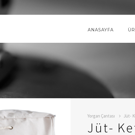
ANASAYFA
ÜR
Yorgan Çantası
Jüt- 
Jüt- K