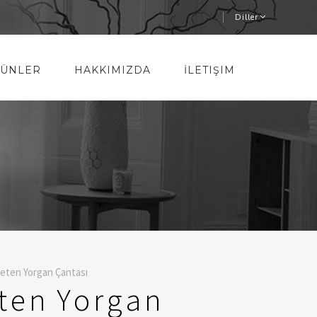
Diller
ÜNLER
HAKKIMIZDA
İLETIŞIM
Keten Yorgan Çantası
eten Yorgan