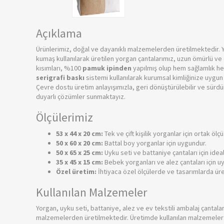
Açıklama
Ürünlerimiz, doğal ve dayanıklı malzemelerden üretilmektedir. 
kumaş kullanılarak üretilen yorgan çantalarımız, uzun ömürlü ve
kısımları, %100
pamuk ipinden
yapılmış olup hem sağlamlık hem
serigrafi baskı
sistemi kullanılarak kurumsal kimliğinize uygun n
Çevre dostu üretim anlayışımızla, geri dönüştürülebilir ve sürd
duyarlı çözümler sunmaktayız.
Ölçülerimiz
53 x 44 x 20 cm:
Tek ve çift kişilik yorganlar için ortak ölçü
50 x 60 x 20 cm:
Battal boy yorganlar için uygundur.
50 x 65 x 25 cm:
Uyku seti ve battaniye çantaları için ideal
35 x 45 x 15 cm:
Bebek yorganları ve alez çantaları için u
Özel üretim:
İhtiyaca özel ölçülerde ve tasarımlarda ür
Kullanılan Malzemeler
Yorgan, uyku seti, battaniye, alez ve ev tekstili ambalaj çantalar
malzemelerden üretilmektedir. Üretimde kullanılan malzemeler