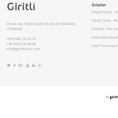
Ürünler
Yorgan Çanta - A
Yastık Çanta - A
Örnek San. Sitesi 1029. Sok. No:43
Tekkeköy
/ SAMSUN
Frekans - Pvc Ça
Dolap Düzenleyic
+90 (544) 733 53 38
+90 (362) 230 88 45
Fuar Promosyon 
info@giritlicanta.com
©
girit