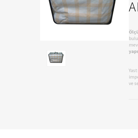
A
Ölçü
bulu
mevc
yapı
Yast
impe
ve s