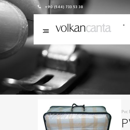
+90 (544) 733 53 38
Pvc 
P