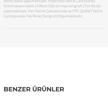
Renk) baskı yapılmaktadır. İmperteks Yastık Çantalarda;
Süblimasyon baskı (4 Renk Dijital) veya serigrafi (Tek Renk)
yapılmaktadır. Deri Yastık Çantalarında ve PVC (Şeffaf) Yastık
Çantalarında Tek Renk (Serigrafi) Yapılmaktadır.
BENZER ÜRÜNLER