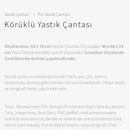
Yastık Çantası
Pvc Yastik Çantası
Körüklü Yastık Çantası
Ölçülerimiz:
50 x 70 cm
Yastık Çantası Ölçüsüdür
40 x 60 x 10
cm
Visco Yastık körüklü yastık ölçüsüdür
İstenilen ölçülerde
özelliklerde üretim yapılmaktadır.
Yastık çanta ve ambalaj ürünleri tela, pvc, jüt, keten,
imperteks, kumaş gibi ürünleri ile üretilmektedir. Ofset baskı
ve serigrafi baskı yapılmaktadır.
Tela - Nonwomen PVC Detaylı Ponterest Saplı Yastık çantası;
Tela, İmperteks, Suni Deri, PVC(şeffaf) malzemelerinden
üretilip istenilen ölçülerde ve renklerde üretilmektedir.Tela
Yastık Çantalarda; 4 renk dijital baskılı veya serigrafi (Tek