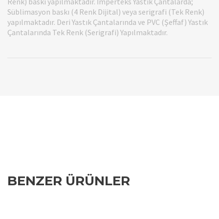
Renk) baskı yapılmaktadır. İmperteks Yastık Çantalarda;
Süblimasyon baskı (4 Renk Dijital) veya serigrafi (Tek Renk)
yapılmaktadır. Deri Yastık Çantalarında ve PVC (Şeffaf) Yastık
Çantalarında Tek Renk (Serigrafi) Yapılmaktadır.
BENZER ÜRÜNLER